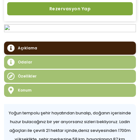
Rezervasyon Yap
Açıklama
Odalar
Özellikler
Konum
Yoğun tempolu şehir hayatından bunalıp, doğanın içerisinde
huzur bulacağınız bir yer arıyorsanız sizleri bekliyoruz. Ladin
ağaçları ile çevrili 21 hektar içinde,deniz seviyesinden 1700m
yükseklikte, şehir merkezine 58 km, havaalanına 87 km