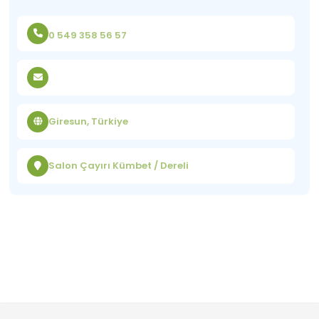
0 549 358 56 57
Giresun, Türkiye
Salon Çayırı Kümbet / Dereli