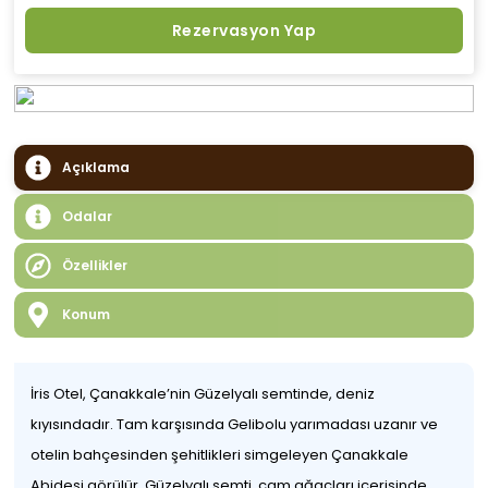
Rezervasyon Yap
Açıklama
Odalar
Özellikler
Konum
İris Otel, Çanakkale’nin Güzelyalı semtinde, deniz
kıyısındadır. Tam karşısında Gelibolu yarımadası uzanır ve
otelin bahçesinden şehitlikleri simgeleyen Çanakkale
Abidesi görülür. Güzelyalı semti, çam ağaçları içerisinde