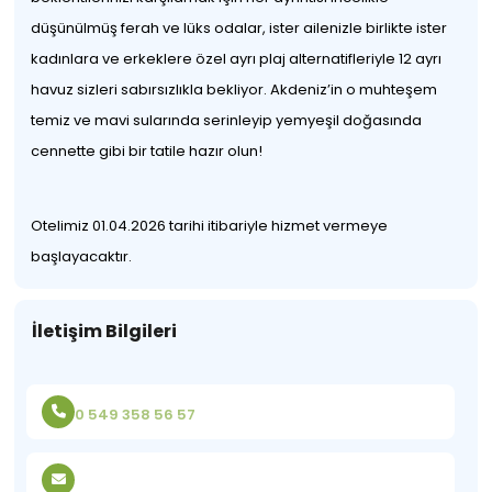
düşünülmüş ferah ve lüks odalar, ister ailenizle birlikte ister
kadınlara ve erkeklere özel ayrı plaj alternatifleriyle 12 ayrı
havuz sizleri sabırsızlıkla bekliyor. Akdeniz’in o muhteşem
temiz ve mavi sularında serinleyip yemyeşil doğasında
cennette gibi bir tatile hazır olun!
Otelimiz 01.04.2026 tarihi itibariyle hizmet vermeye
başlayacaktır.
İletişim Bilgileri
0 549 358 56 57