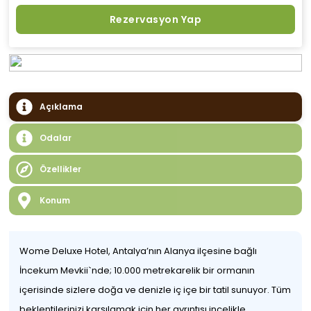
Rezervasyon Yap
Açıklama
Odalar
Özellikler
Konum
Wome Deluxe Hotel, Antalya’nın Alanya ilçesine bağlı
İncekum Mevkii`nde; 10.000 metrekarelik bir ormanın
içerisinde sizlere doğa ve denizle iç içe bir tatil sunuyor. Tüm
beklentilerinizi karşılamak için her ayrıntısı incelikle