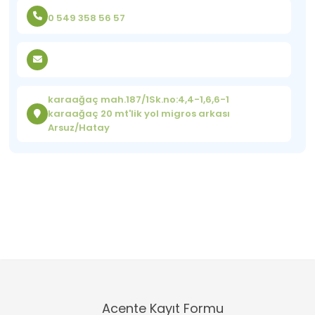
0 549 358 56 57
karaağaç mah.187/1Sk.no:4,4-1,6,6-1
karaağaç 20 mt'lik yol migros arkası
Arsuz/Hatay
Acente Kayıt Formu