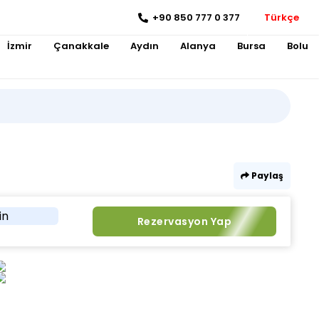
+90 850 777 0 377
Türkçe
İzmir
Çanakkale
Aydın
Alanya
Bursa
Bolu
Paylaş
in
Rezervasyon Yap