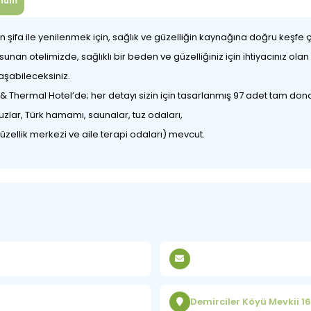
num
şifa ile yenilenmek için, sağlık ve güzelliğin kaynağına doğru keşfe çı
sunan otelimizde, sağlıklı bir beden ve güzelliğiniz için ihtiyacınız olan
aşabileceksiniz.
hermal Hotel’de; her detayı sizin için tasarlanmış 97 adet tam don
zlar, Türk hamamı, saunalar, tuz odaları,
güzellik merkezi ve aile terapi odaları) mevcut.
Demirciler Köyü Mevkii 1