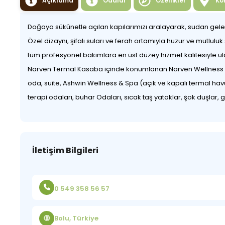
Açıklama
Odalar
Özellikler
Ko
Doğaya sükûnetle açılan kapılarımızı aralayarak, sudan gelen 
Özel dizaynı, şifalı suları ve ferah ortamıyla huzur ve mutluluk 
tüm profesyonel bakımlara en üst düzey hizmet kalitesiyle ul
Narven Termal Kasaba içinde konumlanan Narven Wellness & T
oda, suite, Ashwin Wellness & Spa (açık ve kapalı termal havu
terapi odaları, buhar Odaları, sıcak taş yataklar, şok duşlar, 
İletişim Bilgileri
0 549 358 56 57
Bolu, Türkiye