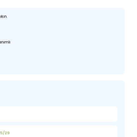
kın.
anımlı
65/29