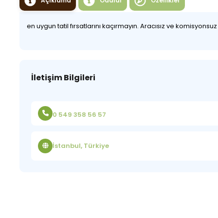
Açıklama
Odalar
Özellikler
en uygun tatil fırsatlarını kaçırmayın. Aracısız ve komisyonsu
İletişim Bilgileri
0 549 358 56 57
İstanbul, Türkiye