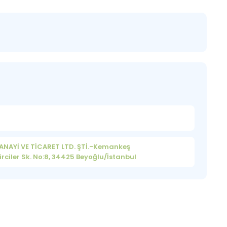
SANAYİ VE TİCARET LTD. ŞTİ.-Kemankeş
ciler Sk. No:8, 34425 Beyoğlu/İstanbul