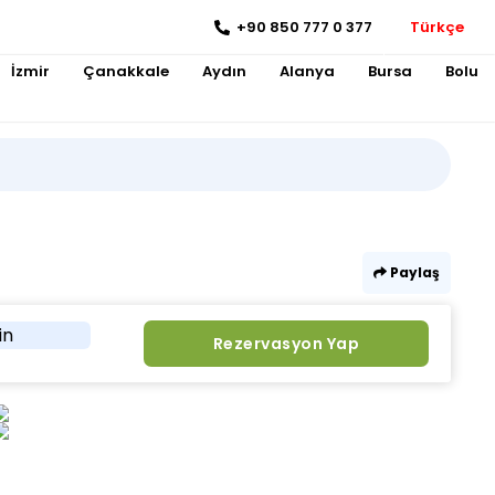
+90 850 777 0 377
Türkçe
İzmir
Çanakkale
Aydın
Alanya
Bursa
Bolu
Paylaş
in
Rezervasyon Yap