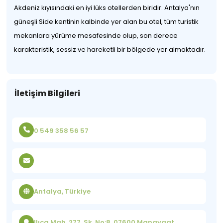
Akdeniz kıyısındaki en iyi lüks otellerden biridir. Antalya'nın
güneşli Side kentinin kalbinde yer alan bu otel, tüm turistik
mekanlara yürüme mesafesinde olup, son derece
karakteristik, sessiz ve hareketli bir bölgede yer almaktadır.
İletişim Bilgileri
0 549 358 56 57
Antalya, Türkiye
Ilıca Mah, 277. Sk. No:8, 07600 Manavgat