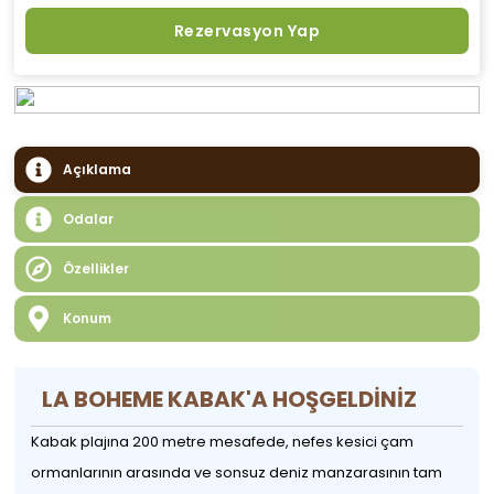
Rezervasyon Yap
Açıklama
Odalar
Özellikler
Konum
LA BOHEME KABAK'A HOŞGELDİNİZ
Kabak plajına 200 metre mesafede, nefes kesici çam
ormanlarının arasında ve sonsuz deniz manzarasının tam