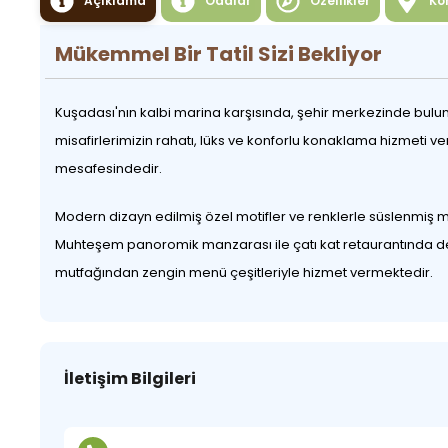
Açıklama
Odalar
Özellikler
Ko
Mükemmel Bir Tatil Sizi Bekliyor
Kuşadası'nın kalbi marina karşısında, şehir merkezinde buluna
misafirlerimizin rahatı, lüks ve konforlu konaklama hizmeti 
mesafesindedir.
Modern dizayn edilmiş özel motifler ve renklerle süslenmiş mob
Muhteşem panoromik manzarası ile çatı kat retaurantında deni
mutfağından zengin menü çeşitleriyle hizmet vermektedir.
İletişim Bilgileri