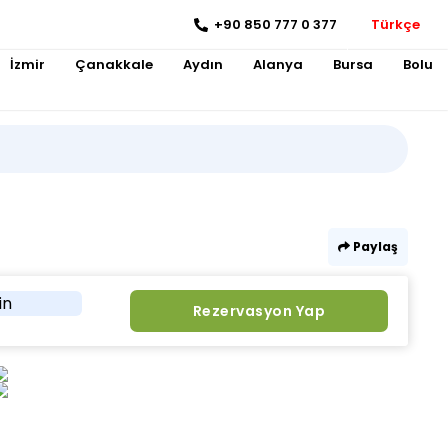
+90 850 777 0 377
Türkçe
İzmir
Çanakkale
Aydın
Alanya
Bursa
Bolu
Paylaş
in
Rezervasyon Yap