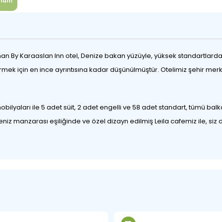
num
n By Karaaslan Inn otel, Denize bakan yüzüyle, yüksek standartlardaki 
vermek için en ince ayrıntısına kadar düşünülmüştür. Otelimiz şehir me
ilyaları ile 5 adet süit, 2 adet engelli ve 58 adet standart, tümü balk
z manzarası eşiliğinde ve özel dizayn edilmiş Leila cafemiz ile, siz d