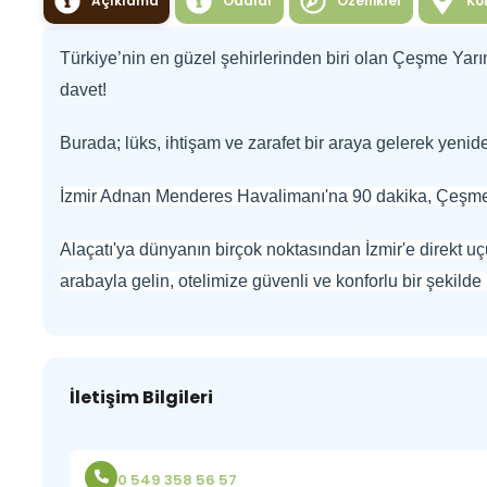
Açıklama
Odalar
Özellikler
Ko
Türkiye’nin en güzel şehirlerinden biri olan Çeşme Yarı
davet!
Burada; lüks, ihtişam ve zarafet bir araya gelerek yenide
İzmir Adnan Menderes Havalimanı'na 90 dakika, Çeşme M
Alaçatı'ya dünyanın birçok noktasından İzmir'e direkt uçuşl
arabayla gelin, otelimize güvenli ve konforlu bir şekilde
İletişim Bilgileri
0 549 358 56 57