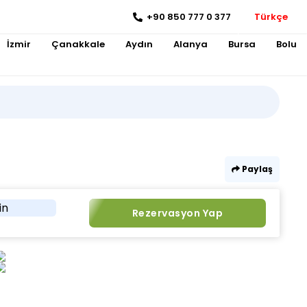
+90 850 777 0 377
Türkçe
İzmir
Çanakkale
Aydın
Alanya
Bursa
Bolu
Paylaş
in
Rezervasyon Yap