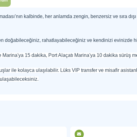
num
madası’nın kalbinde, her anlamda zengin, benzersiz ve sıra dışı 
n doğabileceğiniz, rahatlayabileceğiniz ve kendinizi evinizde his
arina'ya 15 dakika, Port Alaçatı Marina'ya 10 dakika sürüş m
ar ile kolayca ulaşılabilir. Lüks VIP transfer ve misafir asistanlık
 ulaşabileceksiniz.