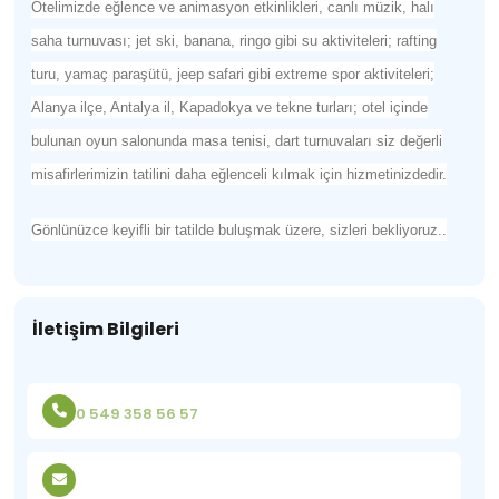
Otelimizde eğlence ve animasyon etkinlikleri, canlı müzik, halı
saha turnuvası; jet ski, banana, ringo gibi su aktiviteleri; rafting
turu, yamaç paraşütü, jeep safari gibi extreme spor aktiviteleri;
Alanya ilçe, Antalya il, Kapadokya ve tekne turları; otel içinde
bulunan oyun salonunda masa tenisi, dart turnuvaları siz değerli
misafirlerimizin tatilini daha eğlenceli kılmak için hizmetinizdedir.
Gönlünüzce keyifli bir tatilde buluşmak üzere, sizleri bekliyoruz..
İletişim Bilgileri
0 549 358 56 57