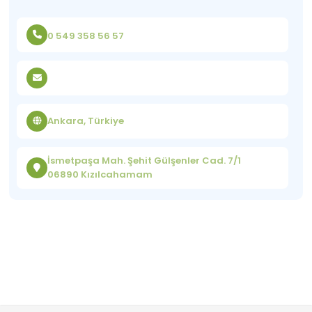
0 549 358 56 57
Ankara, Türkiye
İsmetpaşa Mah. Şehit Gülşenler Cad. 7/1
06890 Kızılcahamam