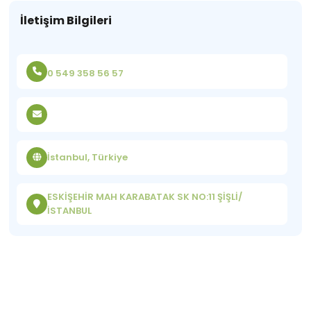
İletişim Bilgileri
0 549 358 56 57
İstanbul, Türkiye
ESKİŞEHİR MAH KARABATAK SK NO:11 ŞİŞLİ/
İSTANBUL