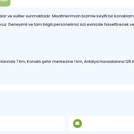
num
alar ve süitler sunmaktadır. Misafirlerimizin bizimle keyifli bir konakl
uz. Deneyimli ve tam bilgili personelimiz sizi evinizde hissettirecek ve 
nlarında 7 km, Konaklı şehir merkezine 1 km, Antalya Havaalanına 125 