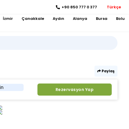
+90 850 777 0 377
Türkçe
İzmir
Çanakkale
Aydın
Alanya
Bursa
Bolu
Paylaş
in
Rezervasyon Yap