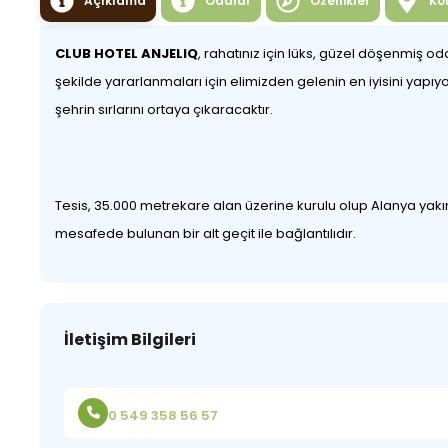
Açıklama
Odalar
Özellikler
Ko
CLUB HOTEL ANJELIQ
, rahatınız için lüks, güzel döşenmiş od
şekilde yararlanmaları için elimizden gelenin en iyisini yapıyor
şehrin sırlarını ortaya çıkaracaktır.
Tesis, 35.000 metrekare alan üzerine kurulu olup Alanya yakı
mesafede bulunan bir alt geçit ile bağlantılıdır.
İletişim Bilgileri
0 549 358 56 57