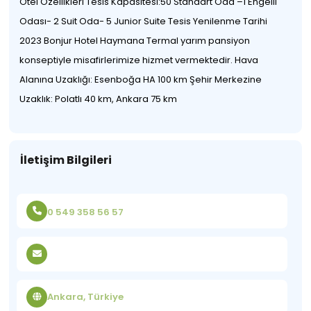
Otel Özellikleri Tesis Kapasitesi:50 Standart Oda –1 Engelli
Odası- 2 Suit Oda- 5 Junior Suite Tesis Yenilenme Tarihi
2023 Bonjur Hotel Haymana Termal yarım pansiyon
konseptiyle misafirlerimize hizmet vermektedir. Hava
Alanına Uzaklığı: Esenboğa HA 100 km Şehir Merkezine
Uzaklık: Polatlı 40 km, Ankara 75 km
İletişim Bilgileri
0 549 358 56 57
Ankara, Türkiye