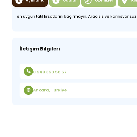
Açıklama
Odalar
Özellikler
Ko
en uygun tatil fırsatlarını kaçırmayın. Aracısız ve komisyonsu
İletişim Bilgileri
0 549 358 56 57
Ankara, Türkiye