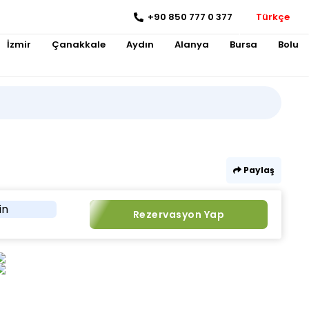
+90 850 777 0 377
Türkçe
İzmir
Çanakkale
Aydın
Alanya
Bursa
Bolu
Paylaş
in
Rezervasyon Yap