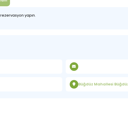
num
z rezervasyon yapın.
Büğdüz Mahallesi Büğdüz 