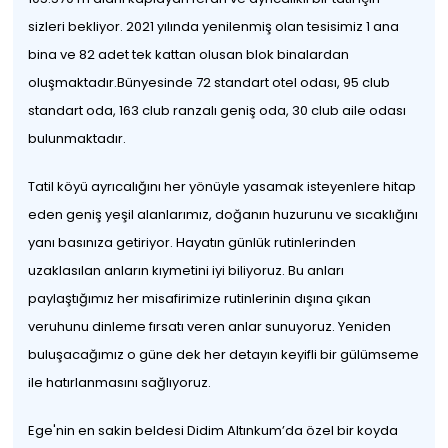
sizleri bekliyor. 2021 yılında yenilenmiş olan tesisimiz 1 ana
bina ve 82 adet tek kattan olusan blok binalardan
oluşmaktadır.Bünyesinde 72 standart otel odası, 95 club
standart oda, 163 club ranzalı geniş oda, 30 club aile odası
bulunmaktadır.
Tatil köyü ayrıcalığını her yönüyle yasamak isteyenlere hitap
eden geniş yeşil alanlarımız, doğanın huzurunu ve sıcaklığını
yanı basınıza getiriyor. Hayatın günlük rutinlerinden
uzaklasılan anların kıymetini iyi biliyoruz. Bu anları
paylaştığımız her misafirimize rutinlerinin dışına çıkan
veruhunu dinleme fırsatı veren anlar sunuyoruz. Yeniden
buluşacağımız o güne dek her detayın keyifli bir gülümseme
ile hatırlanmasını sağlıyoruz.
Ege'nin en sakin beldesi Didim Altınkum’da özel bir koyda