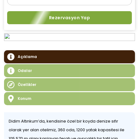
Rezervasyon Yap
Açıklama
Odalar
Özellikler
Konum
Didim Altınkum’da, kendisine özel bir koyda denize sıfır
olarak yer alan otelimiz, 360 oda, 1200 yatak kapasitesi ile
105.570 m alanı kaplayan ferah ve ayrıcalıklı bir tatil için