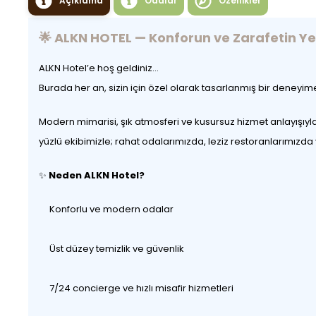
Açıklama
Odalar
Özellikler
🌟 ALKN HOTEL — Konforun ve Zarafetin Yen
ALKN Hotel’e hoş geldiniz…
Burada her an, sizin için özel olarak tasarlanmış bir deneyi
Modern mimarisi, şık atmosferi ve kusursuz hizmet anlayışıyl
yüzlü ekibimizle; rahat odalarımızda, leziz restoranlarımızda
✨
Neden ALKN Hotel?
Konforlu ve modern odalar
Üst düzey temizlik ve güvenlik
7/24 concierge ve hızlı misafir hizmetleri