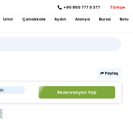
+90 850 777 0 377
Türkçe
İzmir
Çanakkale
Aydın
Alanya
Bursa
Bolu
Paylaş
in
Rezervasyon Yap