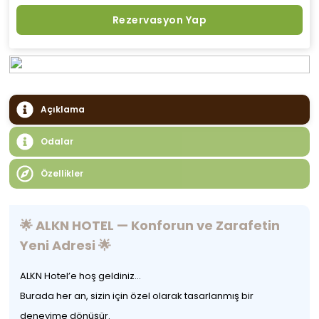
Rezervasyon Yap
Açıklama
Odalar
Özellikler
🌟 ALKN HOTEL — Konforun ve Zarafetin
Yeni Adresi 🌟
ALKN Hotel’e hoş geldiniz…
Burada her an, sizin için özel olarak tasarlanmış bir
deneyime dönüşür.