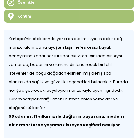
Özellikler
Konum
Kartepe’nin eteklerinde yer alan otelimiz, yazın bakir dağ
manzaralarında yürüyüşten kışın nefes kesici kayak
deneyimine kadar her tür spor aktivitesi için idealdir. Aynı
zamanda, bedenini ve ruhunu dinlendirecek bir tatil
isteyenler de çoğu doğadan esinlenilmiş geniş spa
alanımızda sağlık ve güzellik seçenekleri bulacaktır. Burada
her şey, çevredeki büyüleyici manzarayla uyum içindedir:
Türk misafirperverliği, özenli hizmet, enfes yemekler ve
olağanüstü konfor.
58 odamız, 11 villamız ile dağların büyüsünü, modern
bir atmasforde yaşamak isteyen kaşifleri bekliyor.