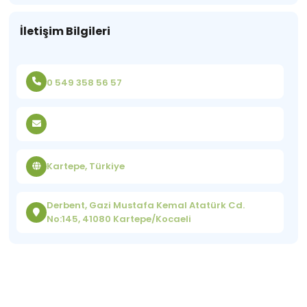
İletişim Bilgileri
0 549 358 56 57
Kartepe, Türkiye
Derbent, Gazi Mustafa Kemal Atatürk Cd.
No:145, 41080 Kartepe/Kocaeli